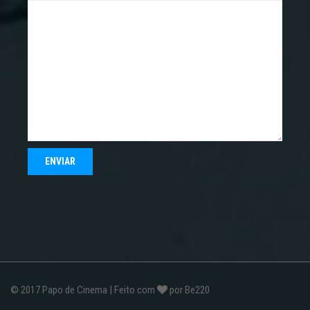
© 2017
Papo de Cinema
| Feito com
por
Be220