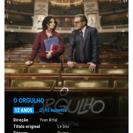
O ORGULHO
12 ANOS
95 minutos
Direção
Yvan Attal
Título original
Le brio
Gênero:
Drama