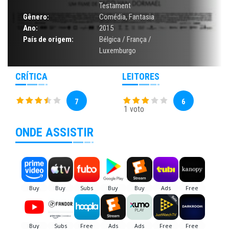
Testament
Gênero:
Comédia
,
Fantasia
Ano:
2015
País de origem:
Bélgica / França /
Luxemburgo
CRÍTICA
LEITORES
7
6
1 voto
ONDE ASSISTIR