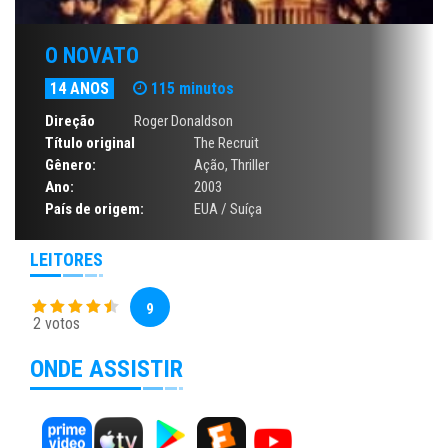
O NOVATO
14 ANOS
115 minutos
Direção
Roger Donaldson
Título original
The Recruit
Gênero:
Ação
,
Thriller
Ano:
2003
País de origem:
EUA / Suíça
LEITORES
9
2 votos
ONDE ASSISTIR