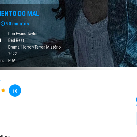
MENTO DO MAL
90 minutos
Lori Evans Taylor
l
Bed Rest
Drama
,
Horror/Terror
,
Mistério
2022
m:
EUA
S
10