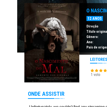
O NASCI
12 ANOS
Direção
Título origina
Gênero:
Ano:
País de orige
LEITORE
1 voto
ONDE ASSISTIR