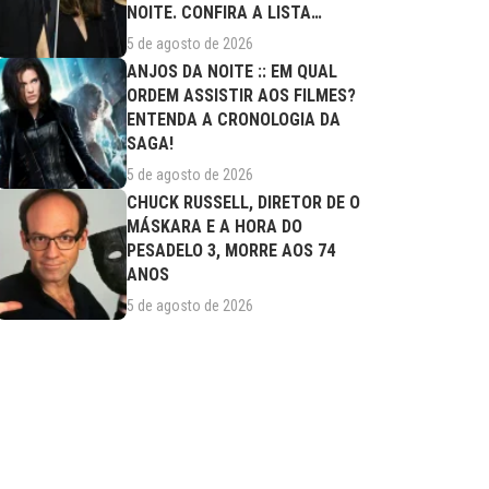
NOITE. CONFIRA A LISTA
COMPLETA DE...
5 de agosto de 2026
ANJOS DA NOITE :: EM QUAL
ORDEM ASSISTIR AOS FILMES?
ENTENDA A CRONOLOGIA DA
SAGA!
5 de agosto de 2026
CHUCK RUSSELL, DIRETOR DE O
MÁSKARA E A HORA DO
PESADELO 3, MORRE AOS 74
ANOS
5 de agosto de 2026