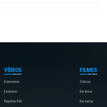
VÍDEOS
FILMES
Entrevistas
Críticas
Exclusivo
Em breve
Repórter PdC
Em cartaz