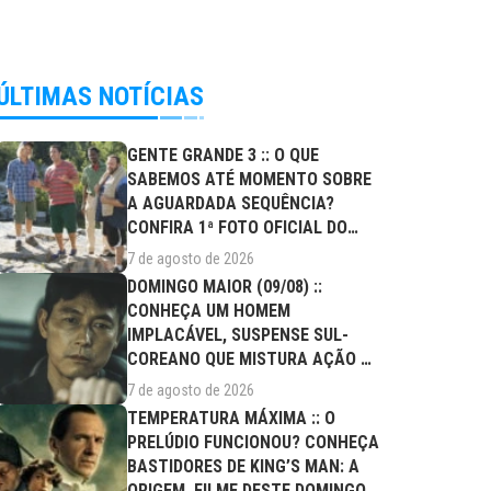
ÚLTIMAS NOTÍCIAS
GENTE GRANDE 3 :: O QUE
SABEMOS ATÉ MOMENTO SOBRE
A AGUARDADA SEQUÊNCIA?
CONFIRA 1ª FOTO OFICIAL DO
ELENCO!
7 de agosto de 2026
DOMINGO MAIOR (09/08) ::
CONHEÇA UM HOMEM
IMPLACÁVEL, SUSPENSE SUL-
COREANO QUE MISTURA AÇÃO E
DRAMA FAMILIAR
7 de agosto de 2026
TEMPERATURA MÁXIMA :: O
PRELÚDIO FUNCIONOU? CONHEÇA
BASTIDORES DE KING’S MAN: A
ORIGEM, FILME DESTE DOMINGO