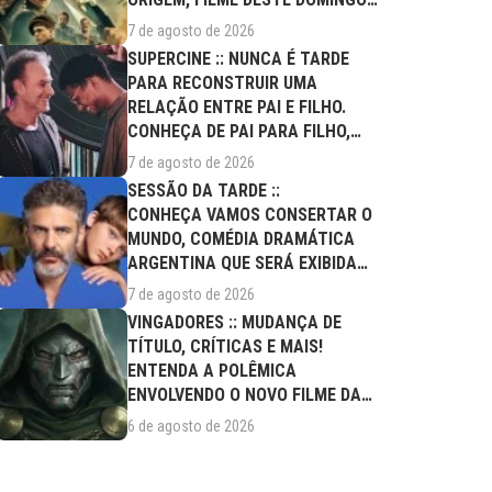
(09/08)
7 de agosto de 2026
SUPERCINE :: NUNCA É TARDE
PARA RECONSTRUIR UMA
RELAÇÃO ENTRE PAI E FILHO.
CONHEÇA DE PAI PARA FILHO,
FILME DESTE...
7 de agosto de 2026
SESSÃO DA TARDE ::
CONHEÇA VAMOS CONSERTAR O
MUNDO, COMÉDIA DRAMÁTICA
ARGENTINA QUE SERÁ EXIBIDA
NESTA SEXTA (07/08)
7 de agosto de 2026
VINGADORES :: MUDANÇA DE
TÍTULO, CRÍTICAS E MAIS!
ENTENDA A POLÊMICA
ENVOLVENDO O NOVO FILME DA
MARVEL
6 de agosto de 2026