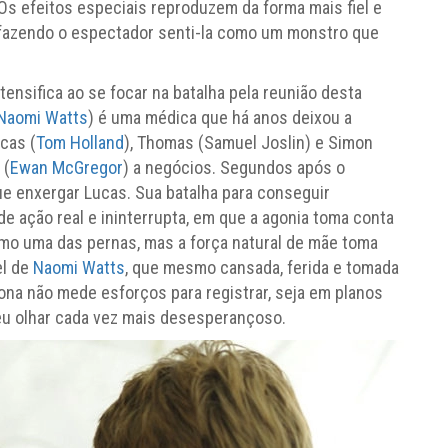
s efeitos especiais reproduzem da forma mais fiel e
e, fazendo o espectador senti-la como um monstro que
tensifica ao se focar na batalha pela reunião desta
Naomi Watts
) é uma médica que há anos deixou a
cas (
Tom Holland
), Thomas (Samuel Joslin) e Simon
 (
Ewan McGregor
) a negócios. Segundos após o
e enxergar Lucas. Sua batalha para conseguir
de ação real e ininterrupta, em que a agonia toma conta
como uma das pernas, mas a força natural de mãe toma
el de
Naomi Watts
, que mesmo cansada, ferida e tomada
yona não mede esforços para registrar, seja em planos
seu olhar cada vez mais desesperançoso.