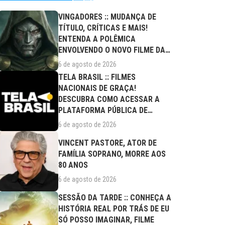
VINGADORES :: MUDANÇA DE
TÍTULO, CRÍTICAS E MAIS!
ENTENDA A POLÊMICA
ENVOLVENDO O NOVO FILME DA
MARVEL
6 de agosto de 2026
TELA BRASIL :: FILMES
NACIONAIS DE GRAÇA!
DESCUBRA COMO ACESSAR A
PLATAFORMA PÚBLICA DE
STREAMING
6 de agosto de 2026
VINCENT PASTORE, ATOR DE
FAMÍLIA SOPRANO, MORRE AOS
80 ANOS
6 de agosto de 2026
SESSÃO DA TARDE :: CONHEÇA A
HISTÓRIA REAL POR TRÁS DE EU
SÓ POSSO IMAGINAR, FILME