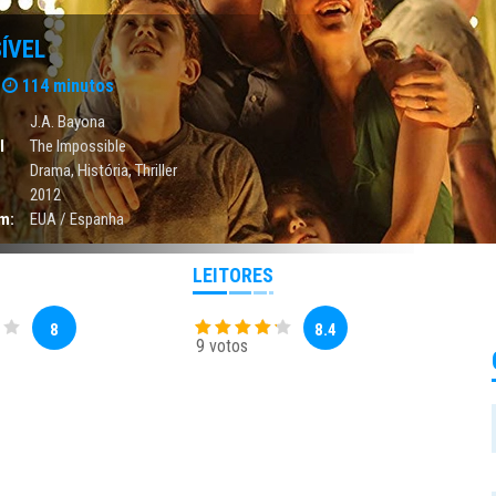
ÍVEL
114 minutos
J.A. Bayona
l
The Impossible
Drama
,
História
,
Thriller
2012
m:
EUA / Espanha
LEITORES
8
8.4
9 votos