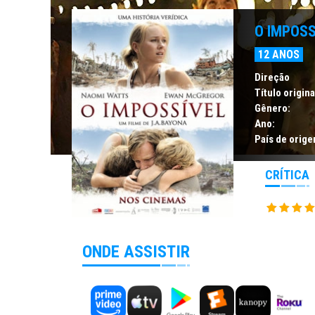
O IMPOSS
12 ANOS
Direção
Título origina
Gênero:
Ano:
País de orige
CRÍTICA
ONDE ASSISTIR