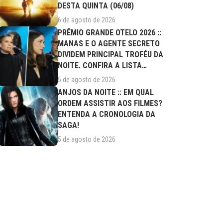
DESTA QUINTA (06/08)
6 de agosto de 2026
PRÊMIO GRANDE OTELO 2026 ::
MANAS E O AGENTE SECRETO
DIVIDEM PRINCIPAL TROFÉU DA
NOITE. CONFIRA A LISTA
COMPLETA DE...
5 de agosto de 2026
ANJOS DA NOITE :: EM QUAL
ORDEM ASSISTIR AOS FILMES?
ENTENDA A CRONOLOGIA DA
SAGA!
5 de agosto de 2026