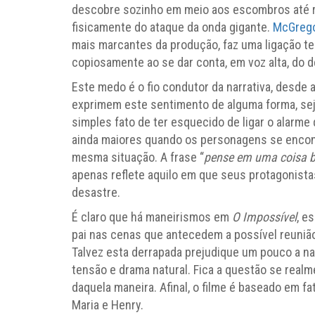
descobre sozinho em meio aos escombros até re
fisicamente do ataque da onda gigante.
McGreg
mais marcantes da produção, faz uma ligação te
copiosamente ao se dar conta, em voz alta, do d
Este medo é o fio condutor da narrativa, desde a
exprimem este sentimento de alguma forma, sej
simples fato de ter esquecido de ligar o alarm
ainda maiores quando os personagens se encon
mesma situação. A frase “
pense em uma coisa 
apenas reflete aquilo em que seus protagonist
desastre.
É claro que há maneirismos em
O Impossível
, e
pai nas cenas que antecedem a possível reunião
Talvez esta derrapada prejudique um pouco a na
tensão e drama natural. Fica a questão se rea
daquela maneira. Afinal, o filme é baseado em fa
Maria e Henry.