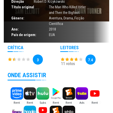
Direção
Robert D. Krzykowski
Título original
The Man Who Killed Hitler
and Then the Bigfoot
Gênero:
Aventura
,
Drama
,
Ficção
Científica
Ano:
2018
País de origem:
EUA
CRÍTICA
LEITORES
3
7.4
11 votos
ONDE ASSISTIR