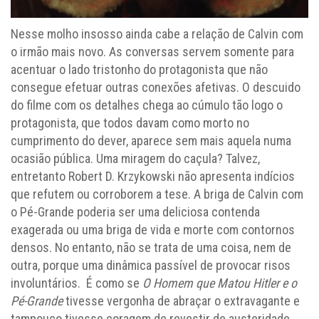
Nesse molho insosso ainda cabe a relação de Calvin com
o irmão mais novo. As conversas servem somente para
acentuar o lado tristonho do protagonista que não
consegue efetuar outras conexões afetivas. O descuido
do filme com os detalhes chega ao cúmulo tão logo o
protagonista, que todos davam como morto no
cumprimento do dever, aparece sem mais aquela numa
ocasião pública. Uma miragem do caçula? Talvez,
entretanto Robert D. Krzykowski não apresenta indícios
que refutem ou corroborem a tese. A briga de Calvin com
o Pé-Grande poderia ser uma deliciosa contenda
exagerada ou uma briga de vida e morte com contornos
densos. No entanto, não se trata de uma coisa, nem de
outra, porque uma dinâmica passível de provocar risos
involuntários. É como se
O Homem que Matou Hitler e o
Pé-Grande
tivesse vergonha de abraçar o extravagante e
tampouco tivesse coragem de revestir de austeridade