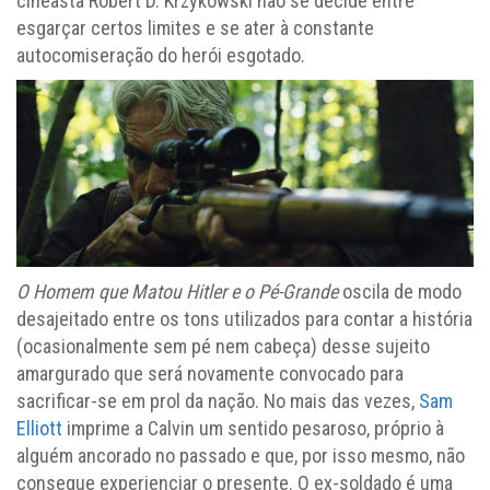
cineasta Robert D. Krzykowski não se decide entre
esgarçar certos limites e se ater à constante
autocomiseração do herói esgotado.
O Homem que Matou Hitler e o Pé-Grande
oscila de modo
desajeitado entre os tons utilizados para contar a história
(ocasionalmente sem pé nem cabeça) desse sujeito
amargurado que será novamente convocado para
sacrificar-se em prol da nação. No mais das vezes,
Sam
Elliott
imprime a Calvin um sentido pesaroso, próprio à
alguém ancorado no passado e que, por isso mesmo, não
consegue experienciar o presente. O ex-soldado é uma