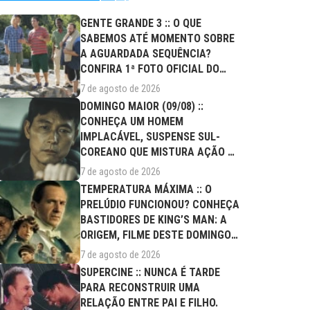
GENTE GRANDE 3 :: O QUE
SABEMOS ATÉ MOMENTO SOBRE
A AGUARDADA SEQUÊNCIA?
CONFIRA 1ª FOTO OFICIAL DO
ELENCO!
7 de agosto de 2026
DOMINGO MAIOR (09/08) ::
CONHEÇA UM HOMEM
IMPLACÁVEL, SUSPENSE SUL-
COREANO QUE MISTURA AÇÃO E
DRAMA FAMILIAR
7 de agosto de 2026
TEMPERATURA MÁXIMA :: O
PRELÚDIO FUNCIONOU? CONHEÇA
BASTIDORES DE KING’S MAN: A
ORIGEM, FILME DESTE DOMINGO
(09/08)
7 de agosto de 2026
SUPERCINE :: NUNCA É TARDE
PARA RECONSTRUIR UMA
RELAÇÃO ENTRE PAI E FILHO.