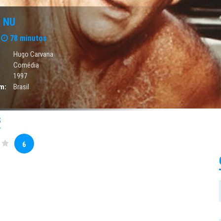
 NU
78 minutos
Hugo Carvana
Comédia
1997
m:
Brasil
S
6