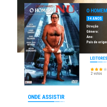
O HOMEM
14 ANOS
Direção
Gênero:
Ano:
País de orige
LEITORE
2 votos
ONDE ASSISTIR