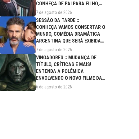
CONHEÇA DE PAI PARA FILHO,
FILME DESTE...
7 de agosto de 2026
SESSÃO DA TARDE ::
CONHEÇA VAMOS CONSERTAR O
MUNDO, COMÉDIA DRAMÁTICA
ARGENTINA QUE SERÁ EXIBIDA
NESTA SEXTA (07/08)
7 de agosto de 2026
VINGADORES :: MUDANÇA DE
TÍTULO, CRÍTICAS E MAIS!
ENTENDA A POLÊMICA
ENVOLVENDO O NOVO FILME DA
MARVEL
6 de agosto de 2026