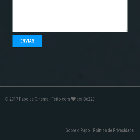
© 2017
Papo de Cinema
| Feito com
por
Be220
Sobre o Papo
Política de Privacidade