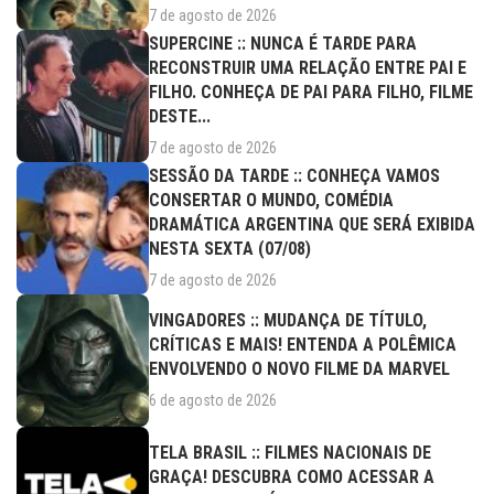
7 de agosto de 2026
SUPERCINE :: NUNCA É TARDE PARA
RECONSTRUIR UMA RELAÇÃO ENTRE PAI E
FILHO. CONHEÇA DE PAI PARA FILHO, FILME
DESTE...
7 de agosto de 2026
SESSÃO DA TARDE :: CONHEÇA VAMOS
CONSERTAR O MUNDO, COMÉDIA
DRAMÁTICA ARGENTINA QUE SERÁ EXIBIDA
NESTA SEXTA (07/08)
7 de agosto de 2026
VINGADORES :: MUDANÇA DE TÍTULO,
CRÍTICAS E MAIS! ENTENDA A POLÊMICA
ENVOLVENDO O NOVO FILME DA MARVEL
6 de agosto de 2026
TELA BRASIL :: FILMES NACIONAIS DE
GRAÇA! DESCUBRA COMO ACESSAR A