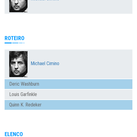
ROTEIRO
Michael Cimino
Deric Washburn
Louis Garfinkle
Quinn K. Redeker
ELENCO