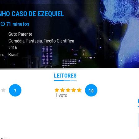
NHO CASO DE EZEQUIEL
71 minutos
Guto Parente
Comédia
,
Fantasia
,
Ficção Científica
2016
m:
Brasil
LEITORES
7
10
1 voto