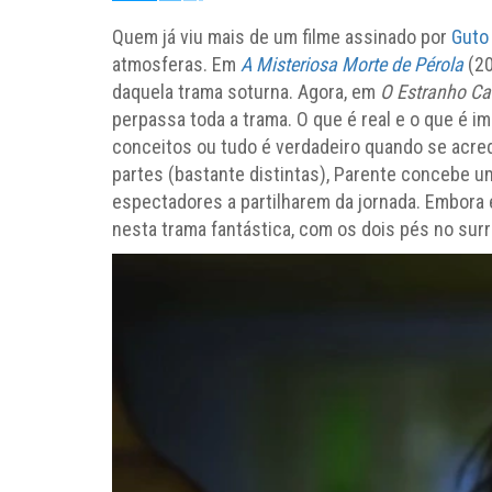
Quem já viu mais de um filme assinado por
Guto
atmosferas. Em
A Misteriosa Morte de Pérola
(2
daquela trama soturna. Agora, em
O Estranho Ca
perpassa toda a trama. O que é real e o que é im
conceitos ou tudo é verdadeiro quando se acre
partes (bastante distintas), Parente concebe u
espectadores a partilharem da jornada. Embor
nesta trama fantástica, com os dois pés no surr