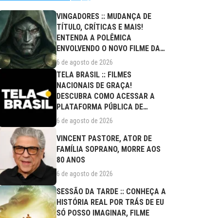
VINGADORES :: MUDANÇA DE
TÍTULO, CRÍTICAS E MAIS!
ENTENDA A POLÊMICA
ENVOLVENDO O NOVO FILME DA
MARVEL
6 de agosto de 2026
TELA BRASIL :: FILMES
NACIONAIS DE GRAÇA!
DESCUBRA COMO ACESSAR A
PLATAFORMA PÚBLICA DE
STREAMING
6 de agosto de 2026
VINCENT PASTORE, ATOR DE
FAMÍLIA SOPRANO, MORRE AOS
80 ANOS
6 de agosto de 2026
SESSÃO DA TARDE :: CONHEÇA A
HISTÓRIA REAL POR TRÁS DE EU
SÓ POSSO IMAGINAR, FILME