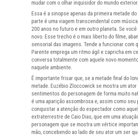
mudar com o olhar inquisidor do mundo exterior
Essa é a sinopse apenas da primeira metade do
parte é uma viagem transcendental com música,
200 anos no futuro e em outro planeta. Se você 
novo. Esse trecho é o mais liberto do filme, ab
sensorial das imagens. Tende a funcionar com
Parente emprega um ritmo ágil e capricha em cen
conversa totalmente com aquele novo momento da
naquele ambiente.
É importante frisar que, se a metade final do lo
metade. Euzébio Zloccowick se mostra um ator 
sentimentos do personagem de forma muito natur
é uma aparição assombrosa e, assim como seu pa
conquistar a atenção do espectador como aquela
extraterrestre de Caio Dias, que em uma atuaç
personagem que se mostra um vértice important
mão, concebendo ao lado de seu ator um ser qu