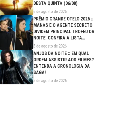
DESTA QUINTA (06/08)
6 de agosto de 2026
PRÊMIO GRANDE OTELO 2026 ::
MANAS E O AGENTE SECRETO
DIVIDEM PRINCIPAL TROFÉU DA
NOITE. CONFIRA A LISTA
COMPLETA DE...
5 de agosto de 2026
ANJOS DA NOITE :: EM QUAL
ORDEM ASSISTIR AOS FILMES?
ENTENDA A CRONOLOGIA DA
SAGA!
5 de agosto de 2026