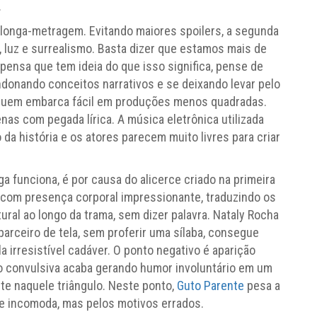
.
 longa-metragem. Evitando maiores spoilers, a segunda
 luz e surrealismo. Basta dizer que estamos mais de
pensa que tem ideia do que isso significa, pense de
andonando conceitos narrativos e se deixando levar pelo
 quem embarca fácil em produções menos quadradas.
as com pegada lírica. A música eletrônica utilizada
 história e os atores parecem muito livres para criar
nga funciona, é por causa do alicerce criado na primeira
com presença corporal impressionante, traduzindo os
al ao longo da trama, sem dizer palavra. Nataly Rocha
rceiro de tela, sem proferir uma sílaba, consegue
 irresistível cadáver. O ponto negativo é aparição
ão convulsiva acaba gerando humor involuntário em um
e naquele triângulo. Neste ponto,
Guto Parente
pesa a
e incomoda, mas pelos motivos errados.