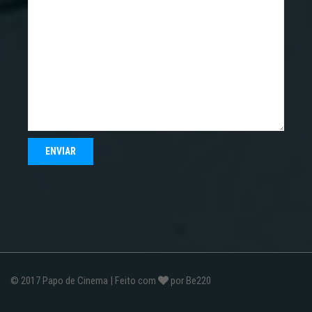
© 2017
Papo de Cinema
| Feito com
por
Be220