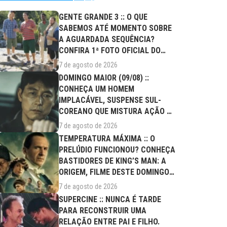
GENTE GRANDE 3 :: O QUE
SABEMOS ATÉ MOMENTO SOBRE
A AGUARDADA SEQUÊNCIA?
CONFIRA 1ª FOTO OFICIAL DO
ELENCO!
7 de agosto de 2026
DOMINGO MAIOR (09/08) ::
CONHEÇA UM HOMEM
IMPLACÁVEL, SUSPENSE SUL-
COREANO QUE MISTURA AÇÃO E
DRAMA FAMILIAR
7 de agosto de 2026
TEMPERATURA MÁXIMA :: O
PRELÚDIO FUNCIONOU? CONHEÇA
BASTIDORES DE KING’S MAN: A
ORIGEM, FILME DESTE DOMINGO
(09/08)
7 de agosto de 2026
SUPERCINE :: NUNCA É TARDE
PARA RECONSTRUIR UMA
RELAÇÃO ENTRE PAI E FILHO.