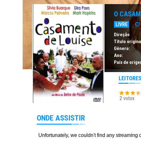
O CASAM
LIVRE
Direção
Título origina
Gênero:
Ano:
País de orige
LEITORE
2 votos
ONDE ASSISTIR