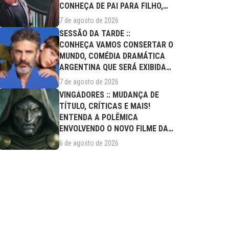
CONHEÇA DE PAI PARA FILHO,
FILME DESTE...
7 de agosto de 2026
SESSÃO DA TARDE ::
CONHEÇA VAMOS CONSERTAR O
MUNDO, COMÉDIA DRAMÁTICA
ARGENTINA QUE SERÁ EXIBIDA
NESTA SEXTA (07/08)
7 de agosto de 2026
VINGADORES :: MUDANÇA DE
TÍTULO, CRÍTICAS E MAIS!
ENTENDA A POLÊMICA
ENVOLVENDO O NOVO FILME DA
MARVEL
6 de agosto de 2026