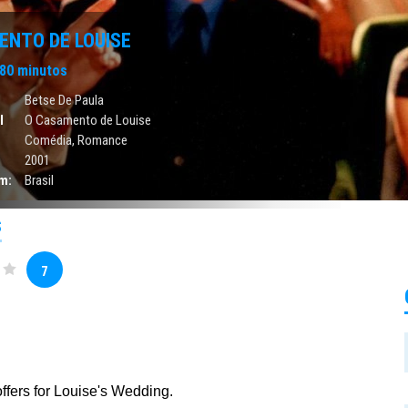
ENTO DE LOUISE
80 minutos
Betse De Paula
l
O Casamento de Louise
Comédia
,
Romance
2001
m:
Brasil
S
7