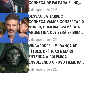
CONHEÇA DE PAI PARA FILHO,
FILME DESTE...
7 de agosto de 2026
SESSÃO DA TARDE ::
CONHEÇA VAMOS CONSERTAR O
MUNDO, COMÉDIA DRAMÁTICA
ARGENTINA QUE SERÁ EXIBIDA
NESTA SEXTA (07/08)
7 de agosto de 2026
VINGADORES :: MUDANÇA DE
TÍTULO, CRÍTICAS E MAIS!
ENTENDA A POLÊMICA
ENVOLVENDO O NOVO FILME DA
MARVEL
6 de agosto de 2026