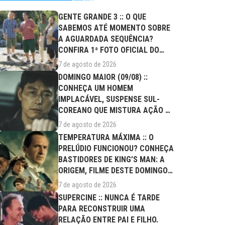
GENTE GRANDE 3 :: O QUE
SABEMOS ATÉ MOMENTO SOBRE
A AGUARDADA SEQUÊNCIA?
CONFIRA 1ª FOTO OFICIAL DO
ELENCO!
7 de agosto de 2026
DOMINGO MAIOR (09/08) ::
CONHEÇA UM HOMEM
IMPLACÁVEL, SUSPENSE SUL-
COREANO QUE MISTURA AÇÃO E
DRAMA FAMILIAR
7 de agosto de 2026
TEMPERATURA MÁXIMA :: O
PRELÚDIO FUNCIONOU? CONHEÇA
BASTIDORES DE KING’S MAN: A
ORIGEM, FILME DESTE DOMINGO
(09/08)
7 de agosto de 2026
SUPERCINE :: NUNCA É TARDE
PARA RECONSTRUIR UMA
RELAÇÃO ENTRE PAI E FILHO.