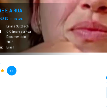
E E A RUA
85 minutos
Liliana Sulzbach
l
O Cárcere e a Rua
Documentário
2005
m:
Brasil
S
10