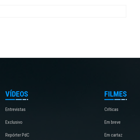
VÍDEOS
FILMES
Entrevistas
Críticas
Exclusivo
Em breve
Repórter PdC
Em cartaz