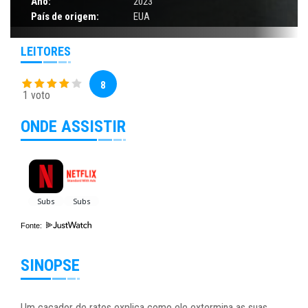
Ano:
2023
País de origem:
EUA
LEITORES
8
1 voto
ONDE ASSISTIR
Fonte:
SINOPSE
Um caçador de ratos explica como ele extermina as suas