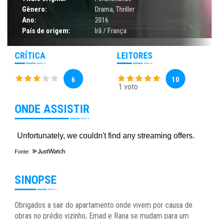
Gênero:
Drama
,
Thriller
Ano:
2016
País de origem:
Irã / França
CRÍTICA
LEITORES
6
10
1 voto
ONDE ASSISTIR
Fonte:
SINOPSE
Obrigados a sair do apartamento onde vivem por causa de
obras no prédio vizinho, Emad e Rana se mudam para um