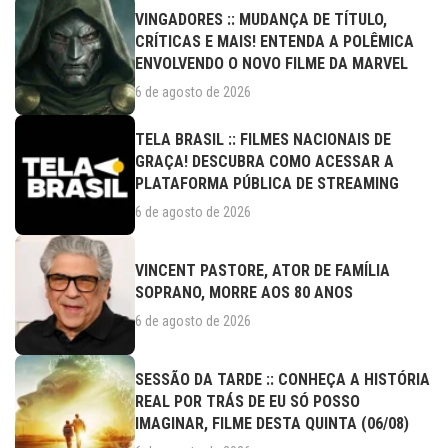
VINGADORES :: MUDANÇA DE TÍTULO,
CRÍTICAS E MAIS! ENTENDA A POLÊMICA
ENVOLVENDO O NOVO FILME DA MARVEL
6 de agosto de 2026
TELA BRASIL :: FILMES NACIONAIS DE
GRAÇA! DESCUBRA COMO ACESSAR A
PLATAFORMA PÚBLICA DE STREAMING
6 de agosto de 2026
VINCENT PASTORE, ATOR DE FAMÍLIA
SOPRANO, MORRE AOS 80 ANOS
6 de agosto de 2026
SESSÃO DA TARDE :: CONHEÇA A HISTÓRIA
REAL POR TRÁS DE EU SÓ POSSO
IMAGINAR, FILME DESTA QUINTA (06/08)