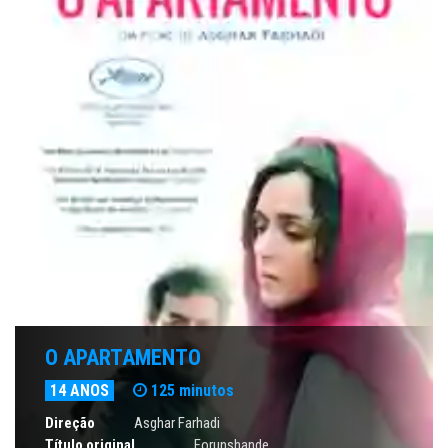
O APARTAMENTO
14 ANOS
125 minutos
Direção
Asghar Farhadi
Título original
Forunshande