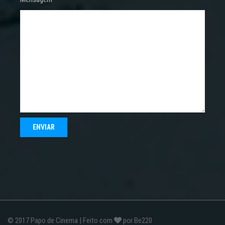
© 2017
Papo de Cinema
| Feito com
por
Be220