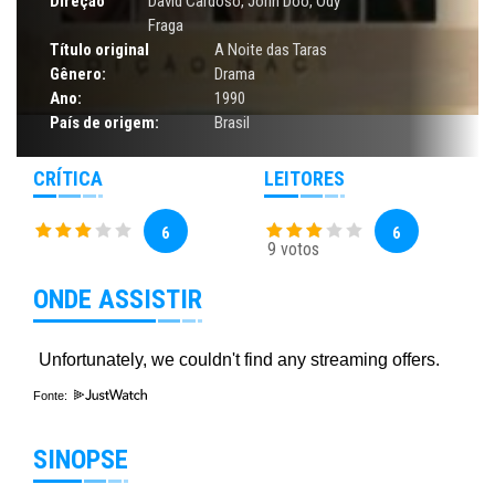
Direção
David Cardoso
, John Doo, Ody
Fraga
Título original
A Noite das Taras
Gênero:
Drama
Ano:
1990
País de origem:
Brasil
CRÍTICA
LEITORES
6
6
9 votos
ONDE ASSISTIR
Fonte:
SINOPSE