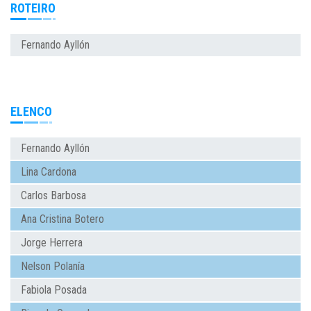
ROTEIRO
Fernando Ayllón
ELENCO
Fernando Ayllón
Lina Cardona
Carlos Barbosa
Ana Cristina Botero
Jorge Herrera
Nelson Polanía
Fabiola Posada