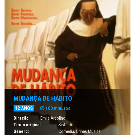
MUDANÇA DE HÁBITO
12 ANOS
100 minutos
Direção
Emile Ardolino
Título original
Sister Act
Gênero:
Comédia
,
Crime
,
Música