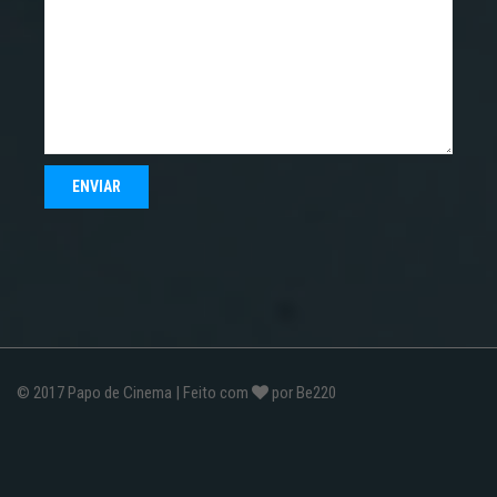
© 2017
Papo de Cinema
| Feito com
por
Be220