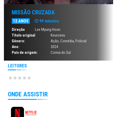
MISSÃO CRUZADA
12 ANOS
99 minutos
Direção
Lee Myung Hoon
Título original
Keuroseu
Gênero:
Ação
,
Comédia
,
Policial
Ano:
2024
País de origem:
Coreia do Sul
LEITORES
ONDE ASSISTIR