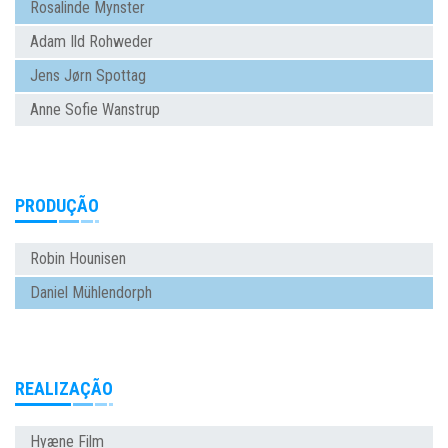
Rosalinde Mynster
Adam Ild Rohweder
Jens Jørn Spottag
Anne Sofie Wanstrup
PRODUÇÃO
Robin Hounisen
Daniel Mühlendorph
REALIZAÇÃO
Hyæne Film