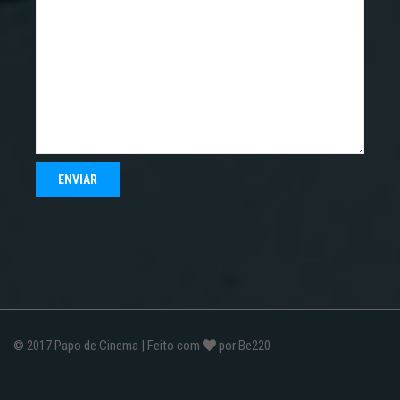
© 2017
Papo de Cinema
| Feito com
por
Be220