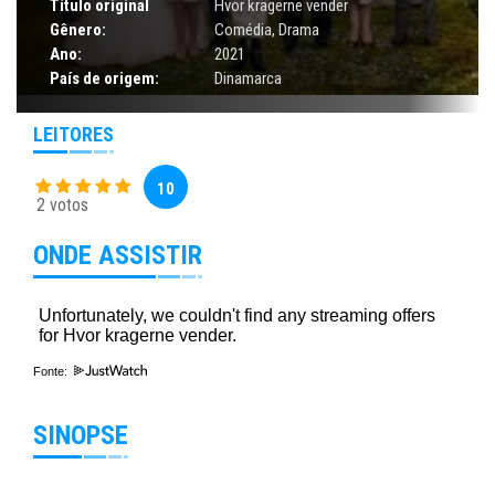
Título original
Hvor kragerne vender
Gênero:
Comédia
,
Drama
Ano:
2021
País de origem:
Dinamarca
LEITORES
10
2 votos
ONDE ASSISTIR
Fonte:
SINOPSE