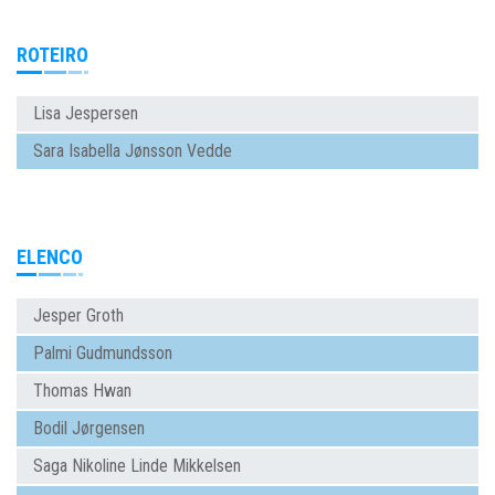
ROTEIRO
Lisa Jespersen
Sara Isabella Jønsson Vedde
ELENCO
Jesper Groth
Palmi Gudmundsson
Thomas Hwan
Bodil Jørgensen
Saga Nikoline Linde Mikkelsen