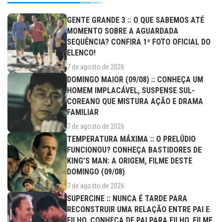
GENTE GRANDE 3 :: O QUE SABEMOS ATÉ
MOMENTO SOBRE A AGUARDADA
SEQUÊNCIA? CONFIRA 1ª FOTO OFICIAL DO
ELENCO!
7 de agosto de 2026
DOMINGO MAIOR (09/08) :: CONHEÇA UM
HOMEM IMPLACÁVEL, SUSPENSE SUL-
COREANO QUE MISTURA AÇÃO E DRAMA
FAMILIAR
7 de agosto de 2026
TEMPERATURA MÁXIMA :: O PRELÚDIO
FUNCIONOU? CONHEÇA BASTIDORES DE
KING’S MAN: A ORIGEM, FILME DESTE
DOMINGO (09/08)
7 de agosto de 2026
SUPERCINE :: NUNCA É TARDE PARA
RECONSTRUIR UMA RELAÇÃO ENTRE PAI E
FILHO. CONHEÇA DE PAI PARA FILHO, FILME