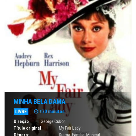
MINHA BELA DAMA
LIVRE
170 minutos
Direção
George Cukor
Título original
My Fair Lady
Gênero:
Drama
,
Família
,
Musical