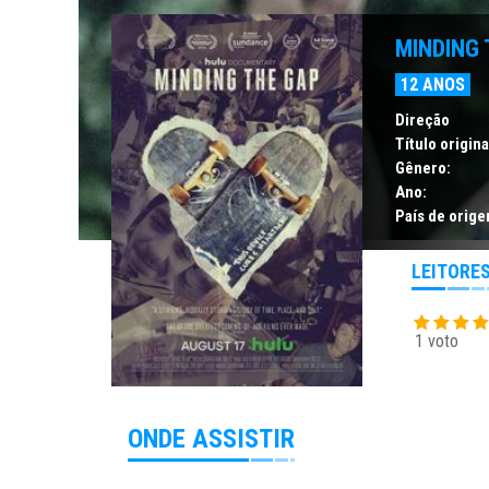
MINDING 
12 ANOS
Direção
Título origina
Gênero:
Ano:
País de orige
LEITORE
1 voto
ONDE ASSISTIR