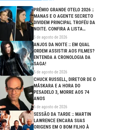
PRÊMIO GRANDE OTELO 2026 ::
MANAS E O AGENTE SECRETO
DIVIDEM PRINCIPAL TROFÉU DA
NOITE. CONFIRA A LISTA
COMPLETA DE...
5 de agosto de 2026
ANJOS DA NOITE :: EM QUAL
ORDEM ASSISTIR AOS FILMES?
ENTENDA A CRONOLOGIA DA
SAGA!
5 de agosto de 2026
CHUCK RUSSELL, DIRETOR DE O
MÁSKARA E A HORA DO
PESADELO 3, MORRE AOS 74
ANOS
5 de agosto de 2026
SESSÃO DA TARDE :: MARTIN
LAWRENCE ENCARA SUAS
ORIGENS EM O BOM FILHO À