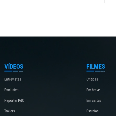
VÍDEOS
FILMES
Entrevistas
Críticas
Exclusivo
Em breve
Repórter PdC
Em cartaz
Trailers
Estreias