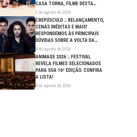
CASA TORNA, FILME DESTA
QUARTA (05/08)
5 de agosto de 2026
CREPÚSCULO :: RELANÇAMENTO,
CENAS INÉDITAS E MAIS!
RESPONDEMOS ÀS PRINCIPAIS
DÚVIDAS SOBRE A VOLTA DA
SAGA AOS CINEMAS
4 de agosto de 2026
ANIMAGE 2026 :: FESTIVAL
REVELA FILMES SELECIONADOS
PARA SUA 16ª EDIÇÃO. CONFIRA
A LISTA!
4 de agosto de 2026