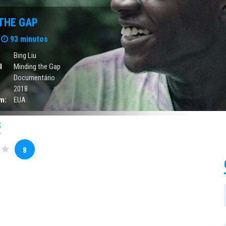
THE GAP
93 minutos
Bing Liu
l
Minding the Gap
Documentário
2018
m:
EUA
S
8