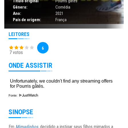
Título original
Pourris gâtés
Gênero:
Comédia
Ano:
2021
País de origem:
França
LEITORES
6
7 votos
ONDE ASSISTIR
Fonte:
SINOPSE
Em
Mimadinhos
, decidido a instigar seus filhos mimados a