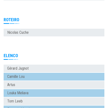
ROTEIRO
Nicolas Cuche
ELENCO
Gérard Jugnot
Camille Lou
Artus
Louka Meliava
Tom Leeb