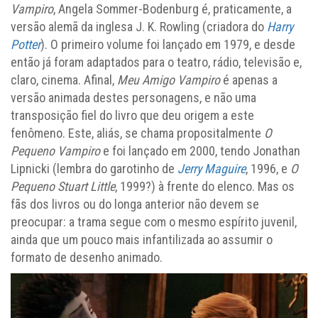
Vampiro
, Angela Sommer-Bodenburg é, praticamente, a
versão alemã da inglesa J. K. Rowling (criadora do
Harry
Potter
). O primeiro volume foi lançado em 1979, e desde
então já foram adaptados para o teatro, rádio, televisão e,
claro, cinema. Afinal,
Meu Amigo Vampiro
é apenas a
versão animada destes personagens, e não uma
transposição fiel do livro que deu origem a este
fenômeno. Este, aliás, se chama propositalmente
O
Pequeno Vampiro
e foi lançado em 2000, tendo Jonathan
Lipnicki (lembra do garotinho de
Jerry Maguire
, 1996, e
O
Pequeno Stuart Little
, 1999?) à frente do elenco. Mas os
fãs dos livros ou do longa anterior não devem se
preocupar: a trama segue com o mesmo espírito juvenil,
ainda que um pouco mais infantilizada ao assumir o
formato de desenho animado.