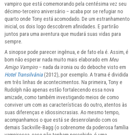
vampiro que está comemorando pela centésima vez seu
décimo-terceiro aniversário – acaba por se refugiar no
quarto onde Tony está acomodado. De um estranhamento
inicial, os dois logo descobrem afinidades. E partirão
juntos para uma aventura que mudará suas vidas para
sempre.
A sinopse pode parecer ingênua, e de fato ela é. Assim, é
bom não esperar nada muito mais elaborado em
Meu
Amigo Vampiro
– nada da ironia ou do deboche visto em
Hotel Transilvânia
(2012), por exemplo. A trama é dividida
em três linhas de acontecimentos. Na primeira, Tony e
Rudolph não apenas estão fortalecendo essa nova
amizade, como também investigando meios de como
conviver um com as características do outro, atentos às
suas diferenças e idiossincrasias. Ao mesmo tempo,
acompanhamos o que está se desenrolando com os
demais Sackville-Bagg (o sobrenome da poderosa família
vampiresca, caso não tenham percebido, é uma