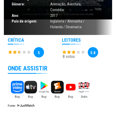
Gênero:
Animação
,
Aventura
,
Comédia
Ano:
2017
País de origem:
Inglaterra / Alemanha /
Holanda / Dinamarca
CRÍTICA
LEITORES
5
5.8
8 votos
ONDE ASSISTIR
Fonte: