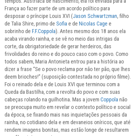
tempos. Austríaca de nascimento, ela foi enviada para a
França ao fazer parte de um acordo político para
desposar o príncipe Louis XVI (
Jason Schwartzman
, filho
de Talia Shire, primo de
Sofia
e de
Nicolas Cage
e
sobrinho de
F.F.Coppola
). Antes mesmo dos 18 anos ela
acaba virando rainha, e se vê no meio das intrigas da
corte, da obrigatoriedade de gerar herdeiros, das
frivolidades do reino e do pouco caso com o povo. Como
todos sabem, Maria Antonieta entrou para a história ao
dizer a frase “Se o povo reclama por não ter pão, que lhes
deem brioches!” (suposição contestada no próprio filme).
Foi o reinado dela e de Louis XVI que terminou com a
Queda da Bastilha, com a revolta do povo e com suas
cabeças rolando na guilhotina. Mas a jovem
Coppola
não
se preocupa muito em revelar o contexto político e social
da época, se fixando mais nas inquietações pessoais da
rainha, no cotidiano dela e em devaneios oníricos, que até
rendem imagens bonitas, mas estão longe de resultarem