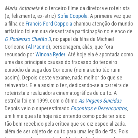
Maria Antonieta
é o terceiro filme da diretora e roteirista
(e, felizmente, ex-atriz)
Sofia Coppola
. A primeira vez que
a filha de
Francis Ford Coppola
chamou atenção do mundo
artístico foi em sua desastrada participação no elenco de
O Poderoso Chefão 3
, no papel da filha de Michael
Corleone (
Al Pacino
), personagem, aliás, que fora
recusado por
Winona Ryder
. Até hoje ela é apontada como
uma das principais causas do fracasso do terceiro
episódio da saga dos Corleone (nem a acho tão ruim
assim). Depois deste vexame, nada melhor do que se
reinventar. E ela assim o fez, dedicando-se a carreira de
roteirista e realizadora cinematográfica de culto. A
estréia foi em 1999, com o ótimo
As Virgens Suicidas
.
Depois veio o superestimado
Encontros e Desencontros
,
um filme que até hoje não entendo como pode ter sido
tão bem recebido pela crítica que se diz especializada,
além de ser objeto de culto para uma legião de fãs. Pois