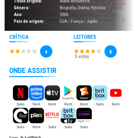
Título original
Marie Antoinette
Gênero:
Biografia
,
Drama
,
História
Ano:
2006
País de origem:
EUA / França / Japão
CRÍTICA
LEITORES
4
8
3 votos
ONDE ASSISTIR
Fonte: