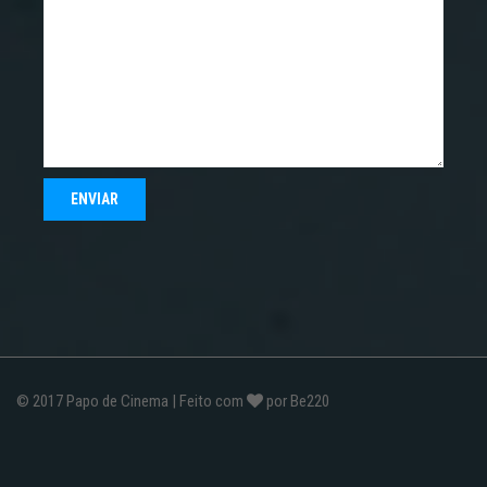
© 2017
Papo de Cinema
| Feito com
por
Be220