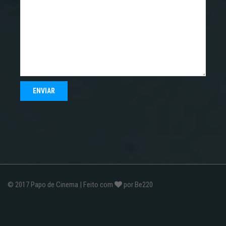
© 2017
Papo de Cinema
| Feito com
por
Be220