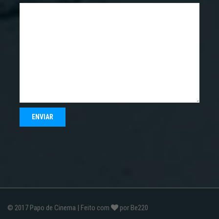
© 2017
Papo de Cinema
| Feito com
por
Be220