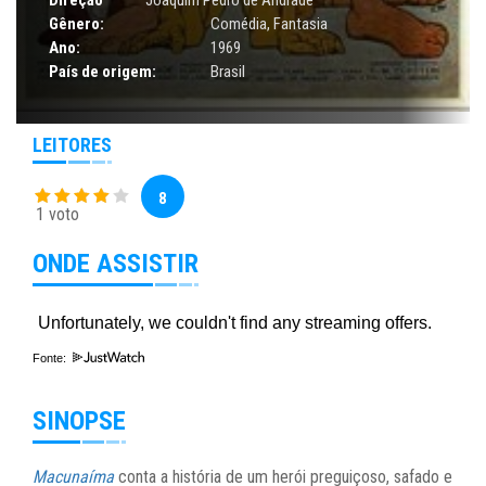
Gênero:
Comédia
,
Fantasia
Ano:
1969
País de origem:
Brasil
LEITORES
8
1 voto
ONDE ASSISTIR
Fonte:
SINOPSE
Macunaíma
conta a história de um herói preguiçoso, safado e