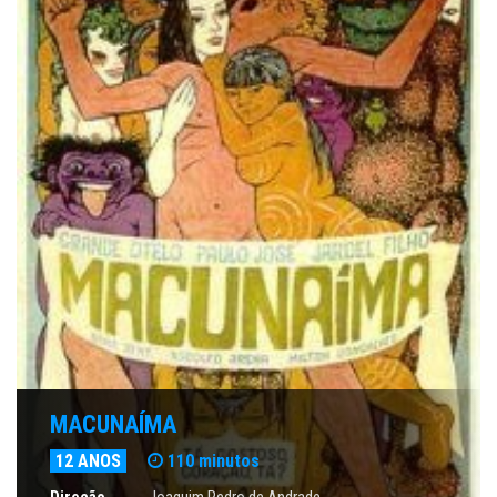
MACUNAÍMA
12 ANOS
110 minutos
Direção
Joaquim Pedro de Andrade