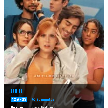
LULLI
12 ANOS
90 minutos
Direção
César Rodrigues