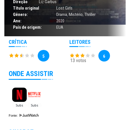
Direção
Liz Garbus
Título original
Lost Girls
Gênero:
Drama
,
Mistério
,
Thriller
Ano:
2020
País de origem:
EUA
CRÍTICA
LEITORES
5
6
13 votos
ONDE ASSISTIR
Fonte: