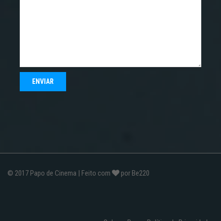
© 2017
Papo de Cinema
| Feito com
por
Be220