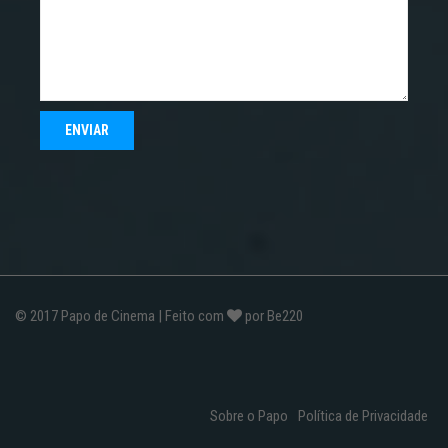
© 2017
Papo de Cinema
| Feito com
por
Be220
Sobre o Papo
Política de Privacidade