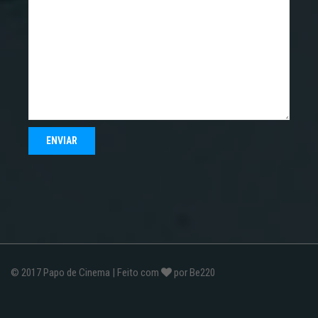
© 2017
Papo de Cinema
| Feito com
por
Be220