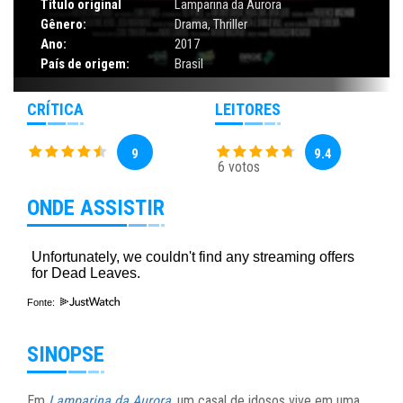
Título original
Lamparina da Aurora
Gênero:
Drama
,
Thriller
Ano:
2017
País de origem:
Brasil
CRÍTICA
LEITORES
9
9.4
6 votos
ONDE ASSISTIR
Fonte:
SINOPSE
Em
Lamparina da Aurora
, um casal de idosos vive em uma