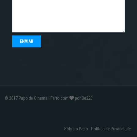
© 2017
Papo de Cinema
| Feito com
por
Be220
Sobre o Papo
Política de Privacidade