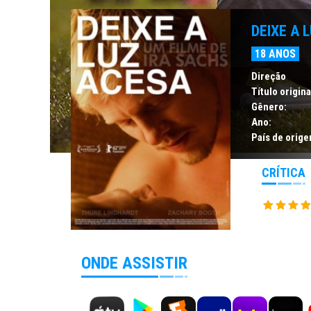
DEIXE A 
18 ANOS
Direção
Título origina
Gênero:
Ano:
País de orige
CRÍTICA
ONDE ASSISTIR