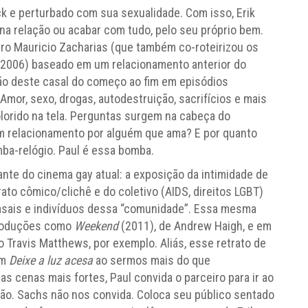
k e perturbado com sua sexualidade. Com isso, Erik
na relação ou acabar com tudo, pelo seu próprio bem.
eiro Mauricio Zacharias (que também co-roteirizou os
, 2006) baseado em um relacionamento anterior do
ão deste casal do começo ao fim em episódios
or, sexo, drogas, autodestruição, sacrifícios e mais
dolorido na tela. Perguntas surgem na cabeça do
um relacionamento por alguém que ama? E por quanto
ba-relógio. Paul é essa bomba.
te do cinema gay atual: a exposição da intimidade de
ato cômico/clichê e do coletivo (AIDS, direitos LGBT)
casais e indivíduos dessa “comunidade”. Essa mesma
produções como
Weekend
(2011), de Andrew Haigh, e em
 Travis Matthews, por exemplo. Aliás, esse retrato de
em
Deixe a luz acesa
ao sermos mais do que
s cenas mais fortes, Paul convida o parceiro para ir ao
ação. Sachs não nos convida. Coloca seu público sentado