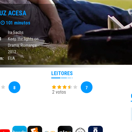
LUZ ACESA
101 minutos
Ira Sachs
l
Keep the lights on
Drama
,
Romance
2012
m:
EUA
LEITORES
8
7
2 votos