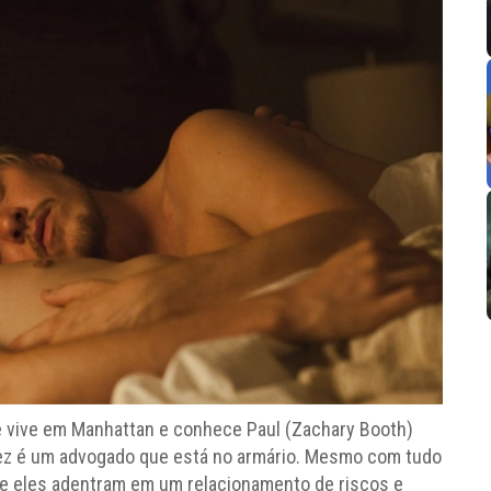
ue vive em Manhattan e conhece Paul (Zachary Booth)
 vez é um advogado que está no armário. Mesmo com tudo
 e eles adentram em um relacionamento de riscos e