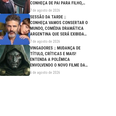
CONHEÇA DE PAI PARA FILHO,
FILME DESTE...
7 de agosto de 2026
SESSÃO DA TARDE ::
CONHEÇA VAMOS CONSERTAR O
MUNDO, COMÉDIA DRAMÁTICA
ARGENTINA QUE SERÁ EXIBIDA
NESTA SEXTA (07/08)
7 de agosto de 2026
VINGADORES :: MUDANÇA DE
TÍTULO, CRÍTICAS E MAIS!
ENTENDA A POLÊMICA
ENVOLVENDO O NOVO FILME DA
MARVEL
6 de agosto de 2026