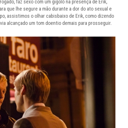
ogado, faz sexo com um gigolô na presença de Erik,
ra que lhe segure a mão durante a dor do ato sexual e
o, assistimos o olhar cabisbaixo de Erik, como dizendo
avia alcançado um tom doentio demais para prosseguir.