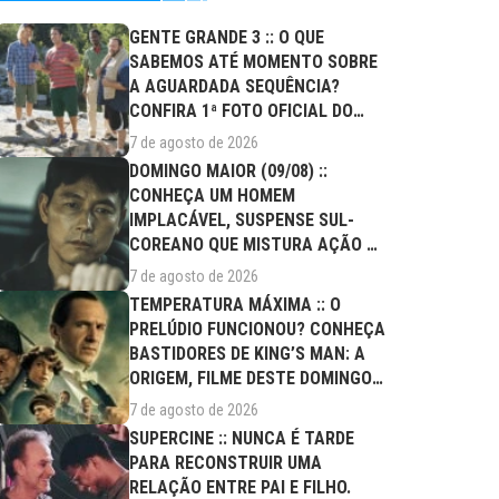
GENTE GRANDE 3 :: O QUE
SABEMOS ATÉ MOMENTO SOBRE
A AGUARDADA SEQUÊNCIA?
CONFIRA 1ª FOTO OFICIAL DO
ELENCO!
7 de agosto de 2026
DOMINGO MAIOR (09/08) ::
CONHEÇA UM HOMEM
IMPLACÁVEL, SUSPENSE SUL-
COREANO QUE MISTURA AÇÃO E
DRAMA FAMILIAR
7 de agosto de 2026
TEMPERATURA MÁXIMA :: O
PRELÚDIO FUNCIONOU? CONHEÇA
BASTIDORES DE KING’S MAN: A
ORIGEM, FILME DESTE DOMINGO
(09/08)
7 de agosto de 2026
SUPERCINE :: NUNCA É TARDE
PARA RECONSTRUIR UMA
RELAÇÃO ENTRE PAI E FILHO.