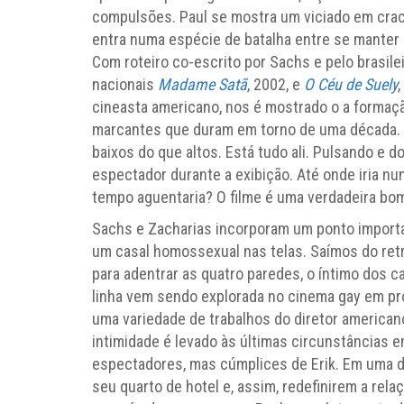
compulsões. Paul se mostra um viciado em crac
entra numa espécie de batalha entre se manter 
Com roteiro co-escrito por Sachs e pelo brasil
nacionais
Madame Satã
, 2002, e
O Céu de Suely
cineasta americano, nos é mostrado o a formaç
marcantes que duram em torno de uma década. Am
baixos do que altos. Está tudo ali. Pulsando e 
espectador durante a exibição. Até onde iria n
tempo aguentaria? O filme é uma verdadeira bom
Sachs e Zacharias incorporam um ponto importan
um casal homossexual nas telas. Saímos do retr
para adentrar as quatro paredes, o íntimo dos 
linha vem sendo explorada no cinema gay em 
uma variedade de trabalhos do diretor americano
intimidade é levado às últimas circunstâncias 
espectadores, mas cúmplices de Erik. Em uma da
seu quarto de hotel e, assim, redefinirem a rel