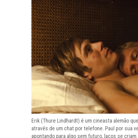
Erik (Thure Lindhardt) é um cineasta alemão q
através de um chat por telefone. Paul por sua
apontando para algo sem futuro, laços se criam