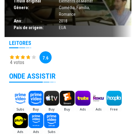
Título original
Elements of Matter
Gênero:
Comédia
,
Família
,
Romance
Ano:
2018
País de origem:
EUA
LEITORES
7.6
4 votos
ONDE ASSISTIR