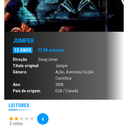
JUMPER
12 ANOS
88 minutos
Direção
Doug Liman
Título original
Jumper
Gênero:
Ação
,
Aventura
,
Ficção
Científica
Ano:
2008
País de origem:
EUA / Canadá
LEITORES
4
2 votos