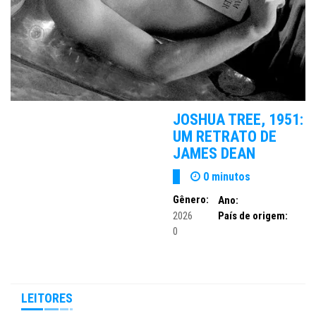
JOSHUA TREE, 1951:
UM RETRATO DE
JAMES DEAN
0 minutos
Gênero:
Ano:
2026
País de origem:
0
LEITORES