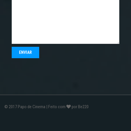
© 2017
Papo de Cinema
| Feito com
por
Be220