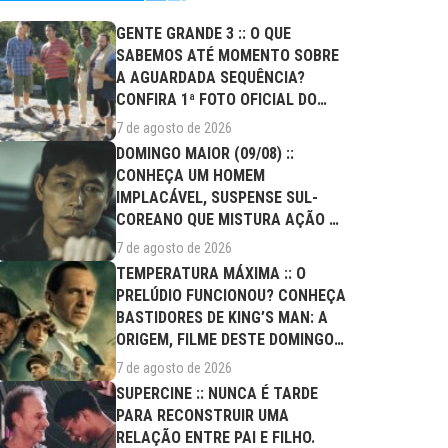
GENTE GRANDE 3 :: O QUE
SABEMOS ATÉ MOMENTO SOBRE
A AGUARDADA SEQUÊNCIA?
CONFIRA 1ª FOTO OFICIAL DO
ELENCO!
7 de agosto de 2026
DOMINGO MAIOR (09/08) ::
CONHEÇA UM HOMEM
IMPLACÁVEL, SUSPENSE SUL-
COREANO QUE MISTURA AÇÃO E
DRAMA FAMILIAR
7 de agosto de 2026
TEMPERATURA MÁXIMA :: O
PRELÚDIO FUNCIONOU? CONHEÇA
BASTIDORES DE KING’S MAN: A
ORIGEM, FILME DESTE DOMINGO
(09/08)
7 de agosto de 2026
SUPERCINE :: NUNCA É TARDE
PARA RECONSTRUIR UMA
RELAÇÃO ENTRE PAI E FILHO.