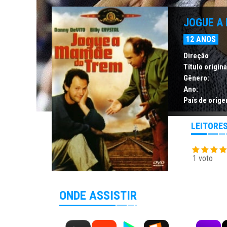
JOGUE A
12 ANOS
Direção
Título origina
Gênero:
Ano:
País de orige
LEITORE
1 voto
ONDE ASSISTIR