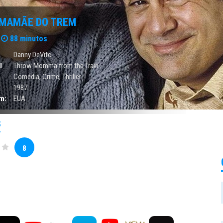
 MAMÃE DO TREM
88 minutos
Danny DeVito
l
Throw Momma from the Train
Comédia
,
Crime
,
Thriller
1987
m:
EUA
S
8