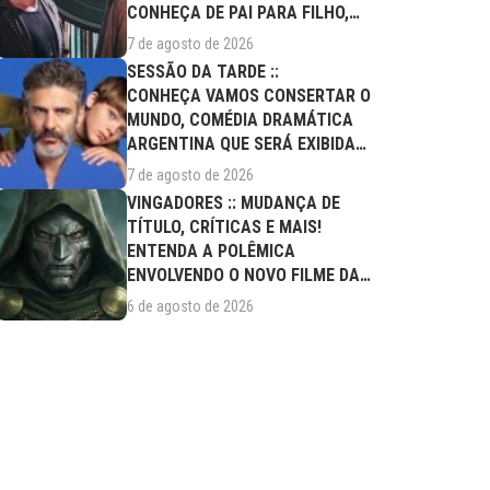
CONHEÇA DE PAI PARA FILHO,
FILME DESTE...
7 de agosto de 2026
SESSÃO DA TARDE ::
CONHEÇA VAMOS CONSERTAR O
MUNDO, COMÉDIA DRAMÁTICA
ARGENTINA QUE SERÁ EXIBIDA
NESTA SEXTA (07/08)
7 de agosto de 2026
VINGADORES :: MUDANÇA DE
TÍTULO, CRÍTICAS E MAIS!
ENTENDA A POLÊMICA
ENVOLVENDO O NOVO FILME DA
MARVEL
6 de agosto de 2026