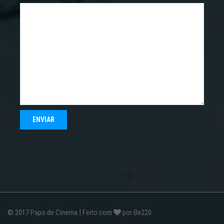
© 2017
Papo de Cinema
| Feito com
por
Be220