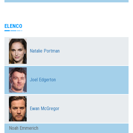
ELENCO
Natalie Portman
Joel Edgerton
Ewan McGregor
Noah Emmerich