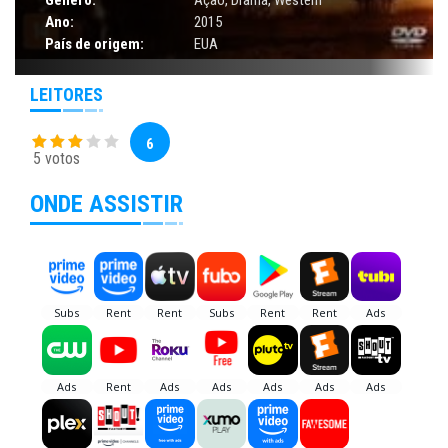
Gênero:
Ação
,
Drama
,
Western
Ano:
2015
País de origem:
EUA
LEITORES
6
5 votos
ONDE ASSISTIR