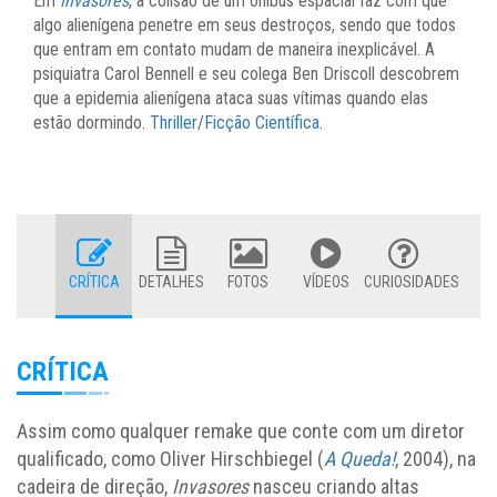
Em
Invasores
, a colisão de um ônibus espacial faz com que
algo alienígena penetre em seus destroços, sendo que todos
que entram em contato mudam de maneira inexplicável. A
psiquiatra Carol Bennell e seu colega Ben Driscoll descobrem
que a epidemia alienígena ataca suas vítimas quando elas
estão dormindo.
Thriller
/
Ficção Científica
.
CRÍTICA
DETALHES
FOTOS
VÍDEOS
CURIOSIDADES
CRÍTICA
Assim como qualquer remake que conte com um diretor
qualificado, como Oliver Hirschbiegel (
A Queda!
, 2004), na
cadeira de direção,
Invasores
nasceu criando altas