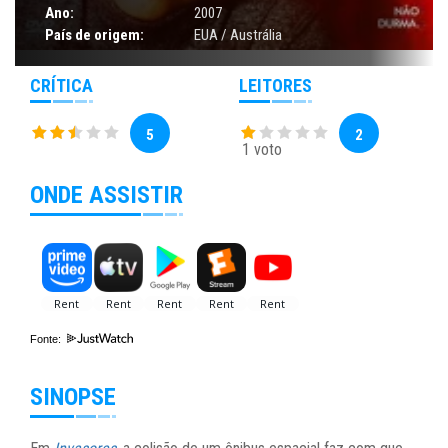
Ano:
2007
País de origem:
EUA / Austrália
CRÍTICA
LEITORES
5
2
1 voto
ONDE ASSISTIR
Fonte:
SINOPSE