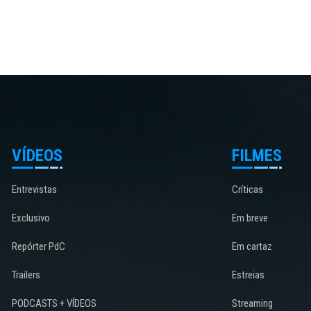
VÍDEOS
FILMES
Entrevistas
Críticas
Exclusivo
Em breve
Repórter PdC
Em cartaz
Trailers
Estreias
PODCASTS + VÍDEOS
Streaming