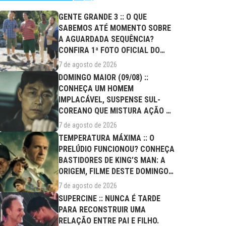
GENTE GRANDE 3 :: O QUE
SABEMOS ATÉ MOMENTO SOBRE
A AGUARDADA SEQUÊNCIA?
CONFIRA 1ª FOTO OFICIAL DO
ELENCO!
7 de agosto de 2026
DOMINGO MAIOR (09/08) ::
CONHEÇA UM HOMEM
IMPLACÁVEL, SUSPENSE SUL-
COREANO QUE MISTURA AÇÃO E
DRAMA FAMILIAR
7 de agosto de 2026
TEMPERATURA MÁXIMA :: O
PRELÚDIO FUNCIONOU? CONHEÇA
BASTIDORES DE KING’S MAN: A
ORIGEM, FILME DESTE DOMINGO
(09/08)
7 de agosto de 2026
SUPERCINE :: NUNCA É TARDE
PARA RECONSTRUIR UMA
RELAÇÃO ENTRE PAI E FILHO.