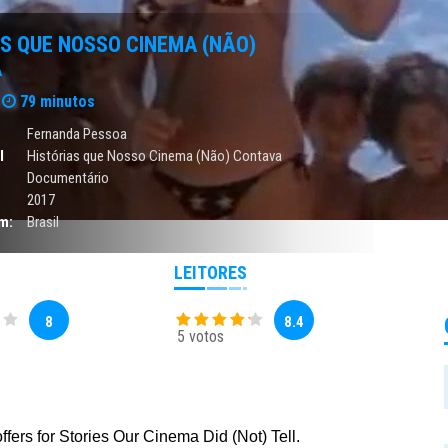
S QUE NOSSO CINEMA (NÃO)
A
79 minutos
Fernanda Pessoa
l
Histórias que Nosso Cinema (Não) Contava
Documentário
2017
m:
Brasil
LEITORES
8
8.4
5 votos