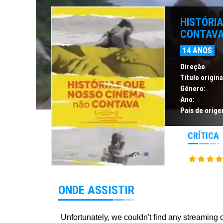
HISTÓRIA
CONTAV
14 ANOS
Direção
Título origina
Gênero:
Ano:
País de orige
CRÍTICA
ONDE ASSISTIR