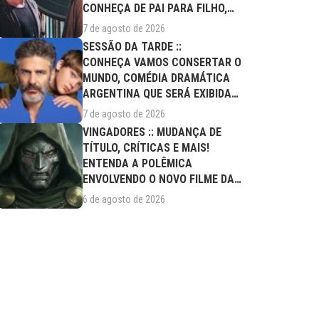
CONHEÇA DE PAI PARA FILHO,
FILME DESTE...
7 de agosto de 2026
SESSÃO DA TARDE ::
CONHEÇA VAMOS CONSERTAR O
MUNDO, COMÉDIA DRAMÁTICA
ARGENTINA QUE SERÁ EXIBIDA
NESTA SEXTA (07/08)
7 de agosto de 2026
VINGADORES :: MUDANÇA DE
TÍTULO, CRÍTICAS E MAIS!
ENTENDA A POLÊMICA
ENVOLVENDO O NOVO FILME DA
MARVEL
6 de agosto de 2026