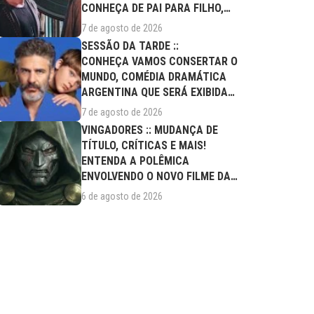
CONHEÇA DE PAI PARA FILHO,
FILME DESTE...
7 de agosto de 2026
SESSÃO DA TARDE ::
CONHEÇA VAMOS CONSERTAR O
MUNDO, COMÉDIA DRAMÁTICA
ARGENTINA QUE SERÁ EXIBIDA
NESTA SEXTA (07/08)
7 de agosto de 2026
VINGADORES :: MUDANÇA DE
TÍTULO, CRÍTICAS E MAIS!
ENTENDA A POLÊMICA
ENVOLVENDO O NOVO FILME DA
MARVEL
6 de agosto de 2026