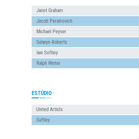
Janet Graham
Jacob Peratrovich
Michael Peyser
Selwyn Roberts
Iain Softley
Ralph Winter
ESTÚDIO
United Artists
Suftley