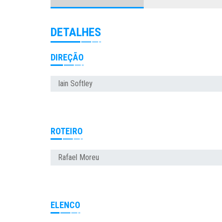
DETALHES
DIREÇÃO
Iain Softley
ROTEIRO
Rafael Moreu
ELENCO