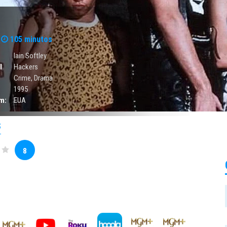
105 minutos
Iain Softley
l
Hackers
Crime
,
Drama
1995
m:
EUA
S
8