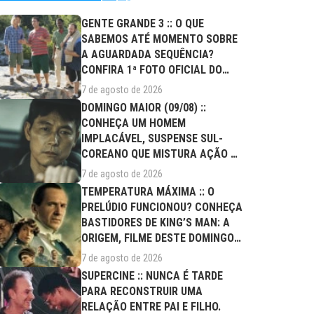
GENTE GRANDE 3 :: O QUE
SABEMOS ATÉ MOMENTO SOBRE
A AGUARDADA SEQUÊNCIA?
CONFIRA 1ª FOTO OFICIAL DO
ELENCO!
7 de agosto de 2026
DOMINGO MAIOR (09/08) ::
CONHEÇA UM HOMEM
IMPLACÁVEL, SUSPENSE SUL-
COREANO QUE MISTURA AÇÃO E
DRAMA FAMILIAR
7 de agosto de 2026
TEMPERATURA MÁXIMA :: O
PRELÚDIO FUNCIONOU? CONHEÇA
BASTIDORES DE KING’S MAN: A
ORIGEM, FILME DESTE DOMINGO
(09/08)
7 de agosto de 2026
SUPERCINE :: NUNCA É TARDE
PARA RECONSTRUIR UMA
RELAÇÃO ENTRE PAI E FILHO.