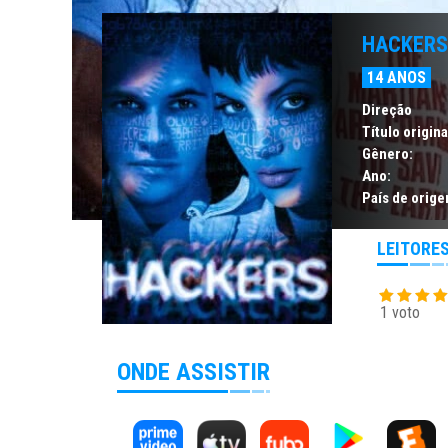
HACKERS
14 ANOS
Direção
Título origina
Gênero:
Ano:
País de orige
LEITORE
1 voto
ONDE ASSISTIR