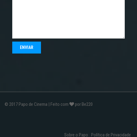
© 2017
Papo de Cinema
| Feito com
por
Be220
Sobre o Papo
Política de Privacidade