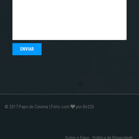
© 2017
Papo de Cinema
| Feito com
por
Be220
Sobre o Papo
Política de Privacidade