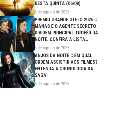
DESTA QUINTA (06/08)
6 de agosto de 2026
PRÊMIO GRANDE OTELO 2026 ::
MANAS E O AGENTE SECRETO
DIVIDEM PRINCIPAL TROFÉU DA
NOITE. CONFIRA A LISTA
COMPLETA DE...
5 de agosto de 2026
ANJOS DA NOITE :: EM QUAL
ORDEM ASSISTIR AOS FILMES?
ENTENDA A CRONOLOGIA DA
SAGA!
5 de agosto de 2026