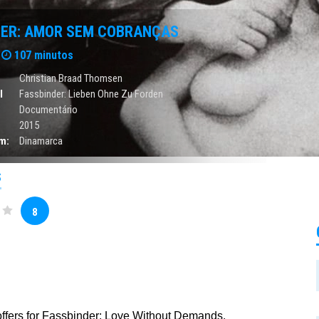
DER: AMOR SEM COBRANÇAS
107 minutos
Christian Braad Thomsen
l
Fassbinder: Lieben Ohne Zu Forden
Documentário
2015
m:
Dinamarca
S
8