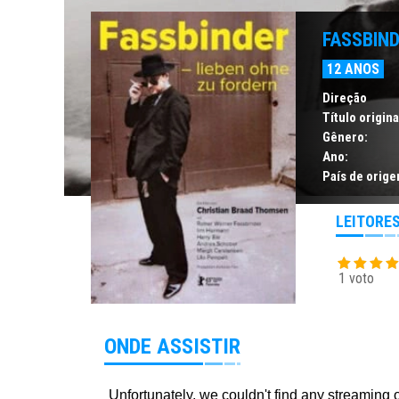
FASSBIN
12 ANOS
Direção
Título origina
Gênero:
Ano:
País de orige
LEITORE
1 voto
ONDE ASSISTIR