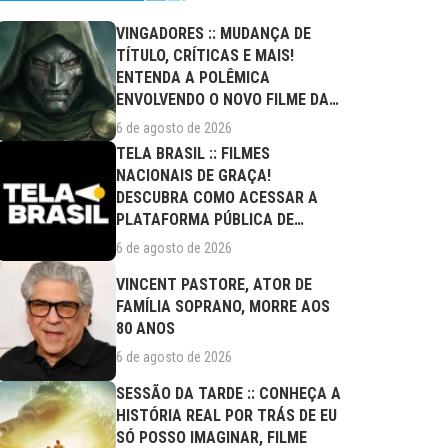
VINGADORES :: MUDANÇA DE
TÍTULO, CRÍTICAS E MAIS!
ENTENDA A POLÊMICA
ENVOLVENDO O NOVO FILME DA
MARVEL
6 de agosto de 2026
TELA BRASIL :: FILMES
NACIONAIS DE GRAÇA!
DESCUBRA COMO ACESSAR A
PLATAFORMA PÚBLICA DE
STREAMING
6 de agosto de 2026
VINCENT PASTORE, ATOR DE
FAMÍLIA SOPRANO, MORRE AOS
80 ANOS
6 de agosto de 2026
SESSÃO DA TARDE :: CONHEÇA A
HISTÓRIA REAL POR TRÁS DE EU
SÓ POSSO IMAGINAR, FILME