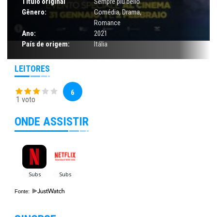
Título original
Sempre più bello
Gênero:
Comédia
,
Drama
,
Romance
Ano:
2021
País de origem:
Itália
LEITORES
6
1 voto
ONDE ASSISTIR
Fonte: