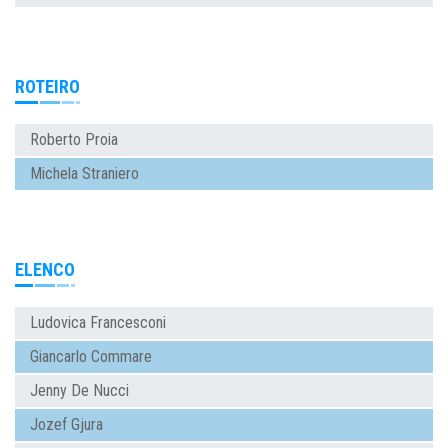
ROTEIRO
Roberto Proia
Michela Straniero
ELENCO
Ludovica Francesconi
Giancarlo Commare
Jenny De Nucci
Jozef Gjura